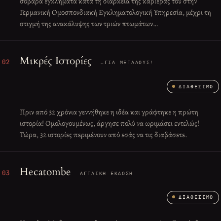
σοβαρά εγκλήματα κατά τη διάρκεια της καριέρας του στην
Γερμανική Ομοσπονδιακή Εγκληματολογική Υπηρεσία, μέχρι τη
στιγμή της ανακάλυψης των τριών πτωμάτων…
Μικρές Ιστορίες
02
…ΓΙΑ ΜΕΓΆΛΟΥΣ!
ΔΙΑΘΈΣΙΜΟ
Πριν από 32 χρόνια γεννήθηκε η ιδέα και γράφτηκε η πρώτη
ιστορία! Ομολογουμένως, άργησε πολύ να ωριμάσει εντελώς!
Τώρα, 32 ιστορίες περιμένουν από εσάς να τις διαβάσετε.
Hecatombe
03
ΑΓΓΛΙΚΉ ΈΚΔΟΣΗ
ΔΙΑΘΈΣΙΜΟ