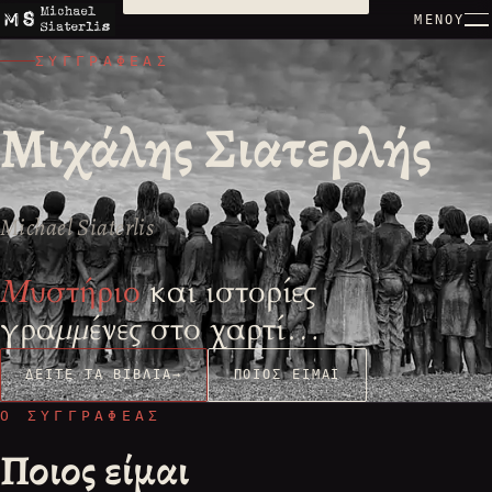
ΜΕΝΟΎ
ΣΥΓΓΡΑΦΈΑΣ
Μιχάλης Σιατερλής
Michael Siaterlis
Μυστήριο
και ιστορίες
γραμμένες στο χαρτί…
ΔΕΊΤΕ ΤΑ ΒΙΒΛΊΑ
→
ΠΟΙΟΣ ΕΊΜΑΙ
Ο ΣΥΓΓΡΑΦΈΑΣ
Ποιος είμαι