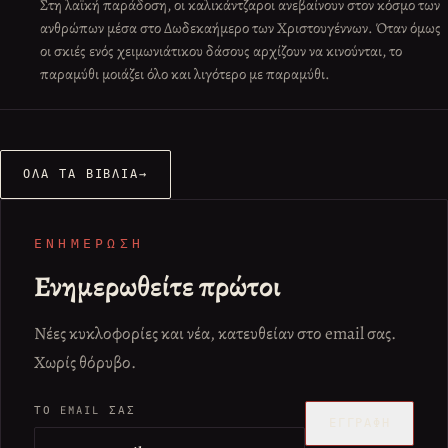
Στη λαϊκή παράδοση, οι καλικάντζαροι ανεβαίνουν στον κόσμο των
ανθρώπων μέσα στο Δωδεκαήμερο των Χριστουγέννων. Όταν όμως
οι σκιές ενός χειμωνιάτικου δάσους αρχίζουν να κινούνται, το
παραμύθι μοιάζει όλο και λιγότερο με παραμύθι.
ΌΛΑ ΤΑ ΒΙΒΛΊΑ
→
ΕΝΗΜΈΡΩΣΗ
Ενημερωθείτε πρώτοι
Νέες κυκλοφορίες και νέα, κατευθείαν στο email σας.
Χωρίς θόρυβο.
Δεν συμπληρώνεται
ΤΟ EMAIL ΣΑΣ
ΕΓΓΡΑΦΉ